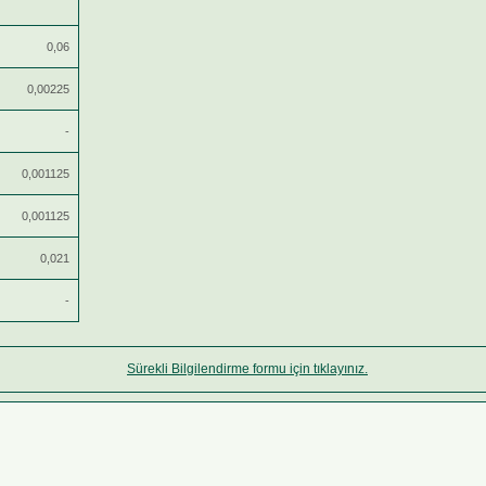
0,06
0,00225
-
0,001125
0,001125
0,021
-
Sürekli Bilgilendirme formu için tıklayınız.