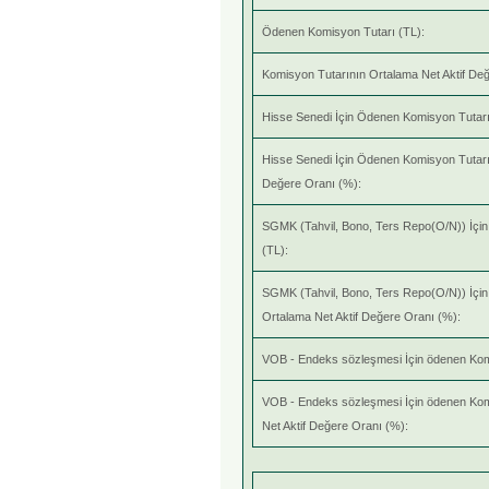
Ödenen Komisyon Tutarı (TL):
Komisyon Tutarının Ortalama Net Aktif De
Hisse Senedi İçin Ödenen Komisyon Tutarı
Hisse Senedi İçin Ödenen Komisyon Tutarı
Değere Oranı (%):
SGMK (Tahvil, Bono, Ters Repo(O/N)) İçi
(TL):
SGMK (Tahvil, Bono, Ters Repo(O/N)) İçi
Ortalama Net Aktif Değere Oranı (%):
VOB - Endeks sözleşmesi İçin ödenen Kom
VOB - Endeks sözleşmesi İçin ödenen Kom
Net Aktif Değere Oranı (%):