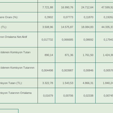
7.721,88
16.990,76
24.712,64
47.599,9
ğere Oranı (%):
0,3902
0,07773
0,11870
0,1926
 (TL):
3.508,96
14.575,87
18.084,83
44.335,3
nın Ortalama Net Aktif
0,017732
0,066685
0,08692
0,1794
n ödenen Komisyon Tutarı
890,14
871,36
1.761,50
1.424,3
n ödenen Komisyon Tutarının
0,004498
0,003987
0,00846
0,0057
isyon Tutarı (TL):
3.322,78
1.543,53
4.866,31
1.840,2
isyon Tutarının Ortalama
0,01679
0,00706
0,02338
0,0074