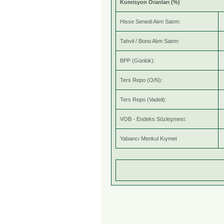
Komisyon Oranları (%)
Hisse Senedi Alım Satım:
Tahvil / Bono Alım Satım:
BPP (Günlük):
Ters Repo (O/N):
Ters Repo (Vadeli):
VOB - Endeks Sözleşmesi:
Yabancı Menkul Kıymet