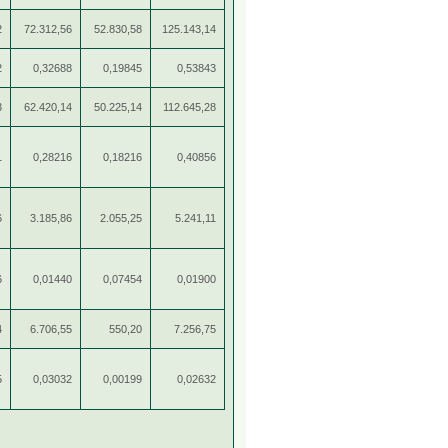
2
72.312,56
52.830,58
125.143,14
2
0,32688
0,19845
0,53843
3
62.420,14
50.225,14
112.645,28
1
0,28216
0,18216
0,40856
6
3.185,86
2.055,25
5.241,11
6
0,01440
0,07454
0,01900
4
6.706,55
550,20
7.256,75
5
0,03032
0,00199
0,02632