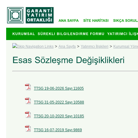
>
>
>
Ana Sayfa
Yatırımcı İlişkileri
Kurumsal Yön
TTSG 19-06-2026 Sayı 11605
TTSG 31-05-2022 Sayı 10588
TTSG 20-10-2020 Sayı 10185
TTSG 16-07-2019 Sayı 9869